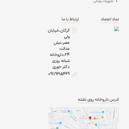
تجهیزات پزشکی
نماد اعتماد
ارتباط با ما
گرگان،خیابان
ولی
عصر،نبش
عدالت
24،داروخانه
شبانه روزی
دکتر خوری
09119615469
آدرس داروخانه روی نقشه