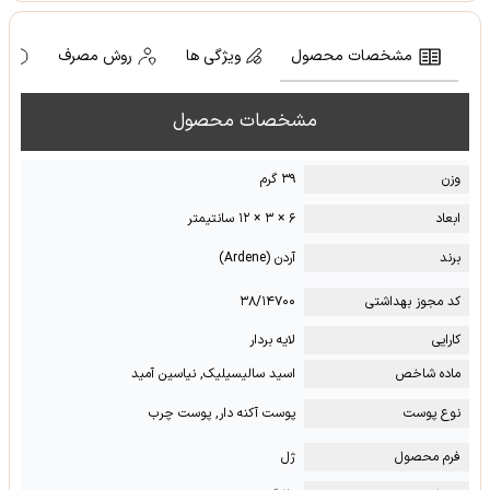
مشخصات محصول
ویژگی ها
روش مصرف
ه
مشخصات محصول
وزن
۳۹ گرم
ابعاد
۶ × ۳ × ۱۲ سانتیمتر
برند
آردن (Ardene)
کد مجوز بهداشتی
۳۸/۱۴۷۰۰
کارایی
لایه بردار
ماده شاخص
اسید سالیسیلیک, نیاسین آمید
نوع پوست
پوست آکنه دار, پوست چرب
فرم محصول
ژل