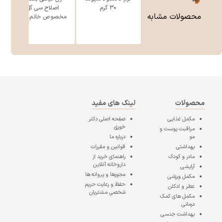
30 گرم
اصلاح سی گل
محصولات مشابه
مخصوص خانم ه ...
محصولات
لینک های مفید
مکمل غذایی
صفحه اصلی
دکتر
خوری
مراقبت پوست و
مو
درباره ما
بهداشتی
قوانین و مقررات
مادر و کودک
راهنمای خرید از
داروخانه آنلاین
آرایشی
مجوزها و پروانه ها
مکمل ورزشی
حفظ و رعایت حریم
عطر و ادکلن
شخصی مشتریان
مکمل های کمک
درمانی
بهداشت جنسی