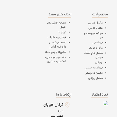
محصولات
لینک های مفید
مکمل غذایی
صفحه اصلی
دکتر
خوری
عطر و ادکلن
درباره ما
مراقبت پوست و
مو
قوانین و مقررات
بهداشتی
راهنمای خرید از
داروخانه آنلاین
مادر و کودک
مجوزها و پروانه ها
مکمل های کمک
درمانی
حفظ و رعایت حریم
شخصی مشتریان
آرایشی
بهداشت جنسی
تجهیزات پزشکی
مکمل ورزشی
نماد اعتماد
ارتباط با ما
گرگان،خیابان
ولی
عصر،نبش