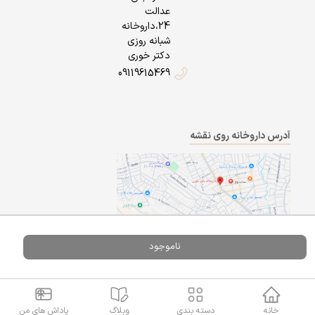
عدالت
24،داروخانه
شبانه روزی
دکتر خوری
09119615469
آدرس داروخانه روی نقشه
ناموجود
Powered By
A Pluss
خانه
دسته بندی
وبلاگ
پاداش های من