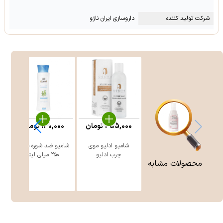
شرکت تولید کننده
داروسازی ایران ناژو
455,000
تومان
130,000
تومان
شامپو ادلیو موی
شامپو ضد شوره سینره
چرب ادلیو
۲۵۰ میلی لیتر
محصولات مشابه