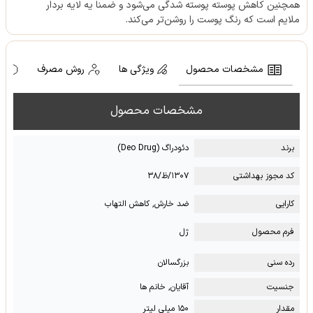
همچنین کاهش پوسته پوسته شدگی می‌شود و ضمنا یه لایه بردار
ملایم است که رنگ پوست را روشن‌تر می‌کند.
مشخصات محصول
ویژگی ها
روش مصرف
ه
مشخصات محصول
برند
دئودراگ (Deo Drug)
کد مجوز بهداشتی
۱۳۰۷/ظ/۳۸
کارایی
ضد خارش, کاهش التهاب
فرم محصول
ژل
رده سنی
بزرگسالان
جنسیت
آقایان, خانم ها
مقدار
۱۵۰ میلی لیتر