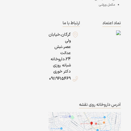
مکمل ورزشی
نماد اعتماد
ارتباط با ما
گرگان،خیابان
ولی
عصر،نبش
عدالت
24،داروخانه
شبانه روزی
دکتر خوری
09119615469
آدرس داروخانه روی نقشه