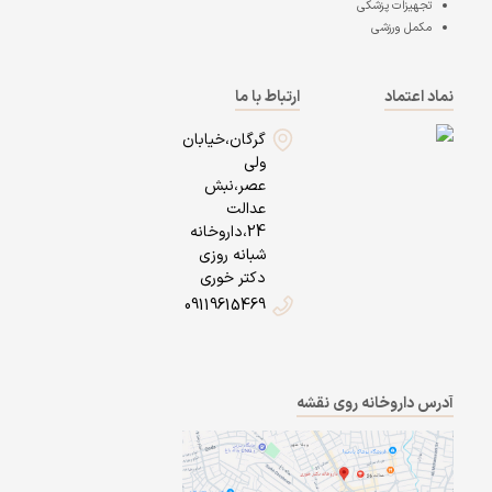
تجهیزات پزشکی
مکمل ورزشی
نماد اعتماد
ارتباط با ما
گرگان،خیابان
ولی
عصر،نبش
عدالت
24،داروخانه
شبانه روزی
دکتر خوری
09119615469
آدرس داروخانه روی نقشه