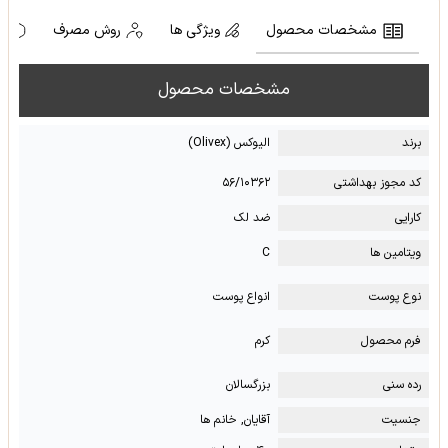
مشخصات محصول
ویژگی ها
روش مصرف
ه
مشخصات محصول
برند
الیوکس (Olivex)
کد مجوز بهداشتی
۵۶/۱۰۳۶۲
کارایی
ضد لک
ویتامین ها
C
نوع پوست
انواع پوست
فرم محصول
کرم
رده سنی
بزرگسالان
جنسیت
آقایان, خانم ها