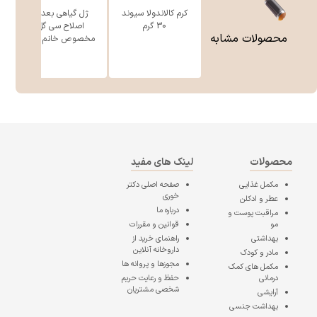
کرم کالاندولا سیوند
ژل گیاهی بعد از
30 گرم
اصلاح سی گل
محصولات مشابه
مخصوص خانم ه ...
محصولات
لینک های مفید
مکمل غذایی
صفحه اصلی
دکتر
خوری
عطر و ادکلن
درباره ما
مراقبت پوست و
مو
قوانین و مقررات
بهداشتی
راهنمای خرید از
داروخانه آنلاین
مادر و کودک
مجوزها و پروانه ها
مکمل های کمک
درمانی
حفظ و رعایت حریم
شخصی مشتریان
آرایشی
بهداشت جنسی