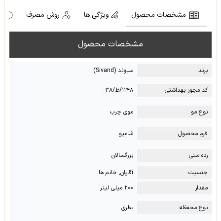
مشخصات محصول
ویژگی ها
روش مصرف
ه
مشخصات محصول
برند
سیوند (Sivand)
کد مجوز بهداشتی
۱۱۴۸/ظ/۳۸
نوع مو
موی چرب
فرم محصول
شامپو
رده سنی
بزرگسالان
جنسیت
آقایان, خانم ها
مقدار
۲۰۰ میلی لیتر
نوع محفظه
بطری