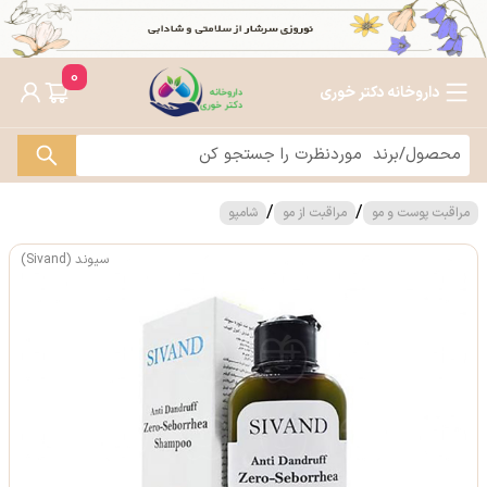
0
داروخانه دکتر خوری
/
/
مراقبت پوست و مو
مراقبت از مو
شامپو
سیوند (Sivand)