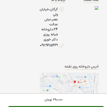
نماد اعتماد
ارتباط با ما
گرگان،خیابان
ولی
عصر،نبش
عدالت
24،داروخانه
شبانه روزی
دکتر خوری
09119615469
آدرس داروخانه روی نقشه
290,000
تومان