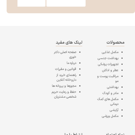
محصولات
لینک های مفید
مکمل غذایی
صفحه اصلی
دکتر
خوری
بهداشت جنسی
درباره ما
تجهیزات پزشکی
قوانین و مقررات
عطر و ادکلن
راهنمای خرید از
مراقبت پوست و
داروخانه آنلاین
مو
مجوزها و پروانه ها
بهداشتی
حفظ و رعایت حریم
مادر و کودک
شخصی مشتریان
مکمل های کمک
درمانی
آرایشی
مکمل ورزشی