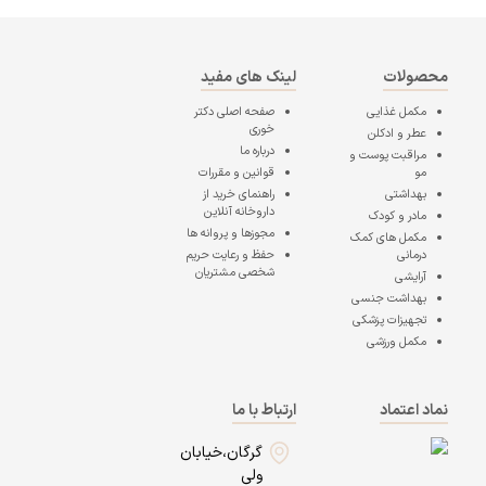
محصولات
لینک های مفید
مکمل غذایی
صفحه اصلی
دکتر
خوری
عطر و ادکلن
درباره ما
مراقبت پوست و
مو
قوانین و مقررات
بهداشتی
راهنمای خرید از
داروخانه آنلاین
مادر و کودک
مجوزها و پروانه ها
مکمل های کمک
درمانی
حفظ و رعایت حریم
شخصی مشتریان
آرایشی
بهداشت جنسی
تجهیزات پزشکی
مکمل ورزشی
نماد اعتماد
ارتباط با ما
گرگان،خیابان
ولی