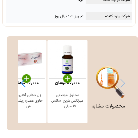
شرکت تولید کننده
تپه
شرکت وارد کننده
تجهیزات دانیال روژ
52,000
تومان
97,000
تومان
محلول موضعی
ژل دهانی آفتین ژل
میرتکس باریج اسانس
حاوی عصاره ریشه گیاه
محصولات مشابه
۱۵ میلی ‎ ...
ش ...