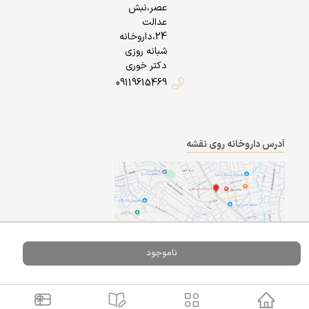
عصر،نبش
عدالت
24،داروخانه
شبانه روزی
دکتر خوری
09119615469
آدرس داروخانه روی نقشه
ناموجود
Powered By
A Pluss