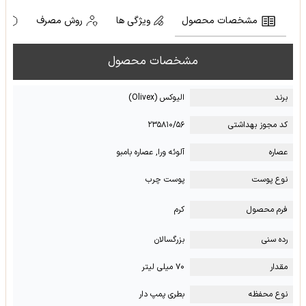
مشخصات محصول
ویژگی ها
روش مصرف
ه
مشخصات محصول
برند
الیوکس (Olivex)
کد مجوز بهداشتی
۲۳۵۸۱۰/۵۶
عصاره
آلوئه ورا, عصاره بامبو
نوع پوست
پوست چرب
فرم محصول
کرم
رده سنی
بزرگسالان
مقدار
۷۰ میلی لیتر
نوع محفظه
بطری پمپ دار