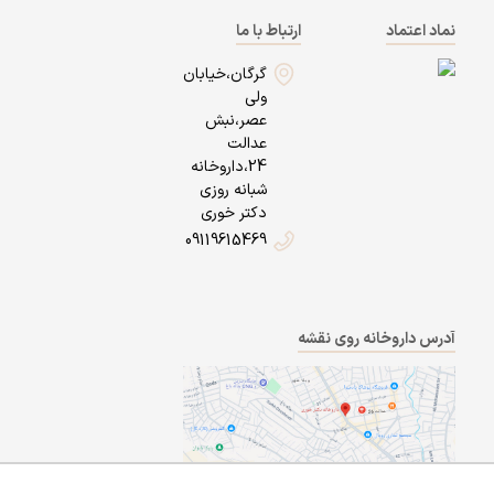
نماد اعتماد
ارتباط با ما
گرگان،خیابان
ولی
عصر،نبش
عدالت
24،داروخانه
شبانه روزی
دکتر خوری
09119615469
آدرس داروخانه روی نقشه