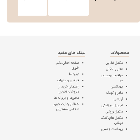
محصولات
لینک های مفید
مکمل غذایی
صفحه اصلی
دکتر
خوری
عطر و ادکلن
درباره ما
مراقبت پوست و
مو
قوانین و مقررات
بهداشتی
راهنمای خرید از
داروخانه آنلاین
مادر و کودک
مجوزها و پروانه ها
آرایشی
حفظ و رعایت حریم
تجهیزات پزشکی
شخصی مشتریان
مکمل ورزشی
مکمل های کمک
درمانی
بهداشت جنسی