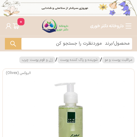
0
داروخانه دکتر خوری
/
/
مراقبت پوست و مو
شوینده و پاک کننده پوست
ژل و فوم پوست چرب
الیوکس (Olivex)