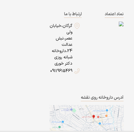
نماد اعتماد
ارتباط با ما
گرگان،خیابان
ولی
عصر،نبش
عدالت
24،داروخانه
شبانه روزی
دکتر خوری
09119615469
آدرس داروخانه روی نقشه