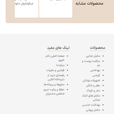
محصولات مشابه
...
میکونازول دئود ...
محصولات
لینک های مفید
مکمل غذایی
صفحه اصلی
دکتر
خوری
مراقبت پوست و
مو
درباره ما
بهداشتی
قوانین و مقررات
آرایشی
راهنمای خرید از
داروخانه آنلاین
تجهیزات پزشکی
مجوزها و پروانه ها
عطر و ادکلن
حفظ و رعایت حریم
مادر و کودک
شخصی مشتریان
مکمل های کمک
درمانی
بهداشت جنسی
مکمل ورزشی