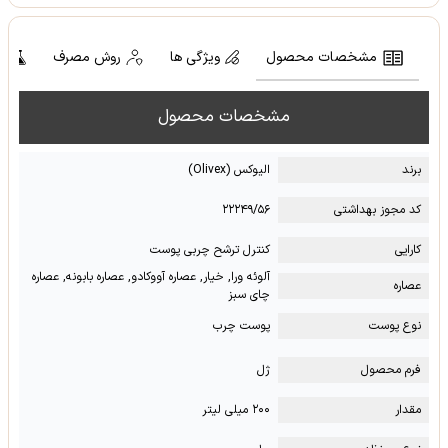
مشخصات محصول
ویژگی ها
روش مصرف
ت
مشخصات محصول
برند
الیوکس (Olivex)
کد مجوز بهداشتی
۲۲۲۴۹/۵۶
کارایی
کنترل ترشح چربی پوست
آلوئه ورا, خیار, عصاره آووکادو, عصاره بابونه, عصاره
عصاره
چای سبز
نوع پوست
پوست چرب
فرم محصول
ژل
مقدار
۲۰۰ میلی لیتر