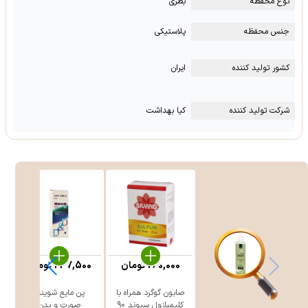
نوع محفظه
بطری
جنس محفظه
پلاستیکی
کشور تولید کننده
ایران
شرکت تولید کننده
کیا بهداشت
260,000
تومان
247,500
تومان
صابون گوگرد همراه با
پن مایع شوینده
ژ
کلیمبازول سیوند 90
صورت و بدن