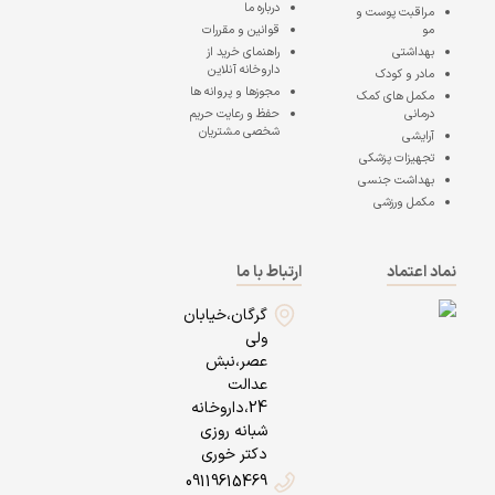
درباره ما
مراقبت پوست و
مو
قوانین و مقررات
بهداشتی
راهنمای خرید از
داروخانه آنلاین
مادر و کودک
مجوزها و پروانه ها
مکمل های کمک
درمانی
حفظ و رعایت حریم
شخصی مشتریان
آرایشی
تجهیزات پزشکی
بهداشت جنسی
مکمل ورزشی
نماد اعتماد
ارتباط با ما
گرگان،خیابان
ولی
عصر،نبش
عدالت
24،داروخانه
شبانه روزی
دکتر خوری
09119615469