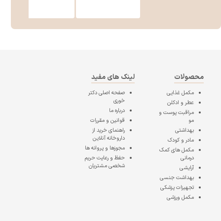
محصولات
لینک های مفید
مکمل غذایی
صفحه اصلی
دکتر
خوری
عطر و ادکلن
درباره ما
مراقبت پوست و
مو
قوانین و مقررات
بهداشتی
راهنمای خرید از
داروخانه آنلاین
مادر و کودک
مجوزها و پروانه ها
مکمل های کمک
درمانی
حفظ و رعایت حریم
شخصی مشتریان
آرایشی
بهداشت جنسی
تجهیزات پزشکی
مکمل ورزشی