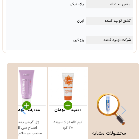
جنس محفظه
پلاستیکی
کشور تولید کننده
ایران
شرکت تولید کننده
رژولاین
390,000
تومان
215,000
تومان
کرم کالاندولا سیوند
ژل گیاهی بعد از
30 گرم
اصلاح سی گل
محصولات مشابه
مخصوص خانم ه ...