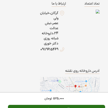
نماد اعتماد
ارتباط با ما
گرگان،خیابان
ولی
عصر،نبش
عدالت
24،داروخانه
شبانه روزی
دکتر خوری
09119615469
آدرس داروخانه روی نقشه
525,000
تومان