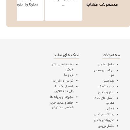
محصولات مشابه
...
میکونازول دئود ...
محصولات
لینک های مفید
مکمل غذایی
صفحه اصلی
دکتر
خوری
مراقبت پوست و
مو
درباره ما
بهداشتی
قوانین و مقررات
مادر و کودک
راهنمای خرید از
داروخانه آنلاین
عطر و ادکلن
مجوزها و پروانه ها
مکمل های کمک
درمانی
حفظ و رعایت حریم
شخصی مشتریان
آرایشی
بهداشت جنسی
تجهیزات پزشکی
مکمل ورزشی