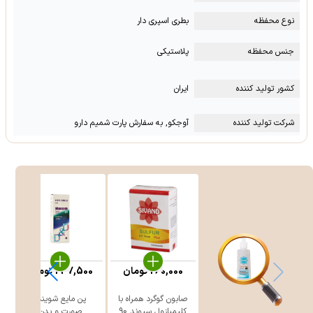
نوع محفظه
بطری اسپری دار
جنس محفظه
پلاستیکی
کشور تولید کننده
ایران
شرکت تولید کننده
آوجکو, به سفارش پارت شمیم دارو
260,000
تومان
247,500
تومان
صابون گوگرد همراه با
پن مایع شوینده
ژ
کلیمبازول سیوند 90
صورت و بدن