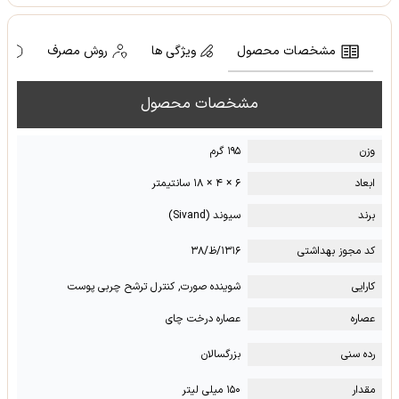
مشخصات محصول
ویژگی ها
روش مصرف
ه
مشخصات محصول
وزن
۱۹۵ گرم
ابعاد
۶ × ۴ × ۱۸ سانتیمتر
برند
سیوند (Sivand)
کد مجوز بهداشتی
۱۳۱۶/ظ/۳۸
کارایی
شوینده صورت, کنترل ترشح چربی پوست
عصاره
عصاره درخت چای
رده سنی
بزرگسالان
مقدار
۱۵۰ میلی لیتر