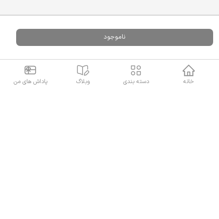
نماد اعتماد
ارتباط با ما
ناموجود
گرگان،خیابان
ولی
عصر،نبش
عدالت
خانه
دسته بندی
وبلاگ
پاداش های من
24،داروخانه
شبانه روزی
دکتر خوری
09119615469
آدرس داروخانه روی نقشه