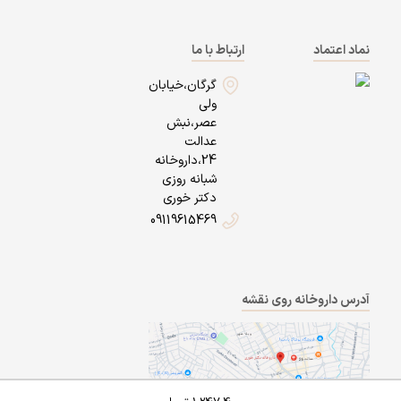
نماد اعتماد
ارتباط با ما
گرگان،خیابان
ولی
عصر،نبش
عدالت
24،داروخانه
شبانه روزی
دکتر خوری
09119615469
آدرس داروخانه روی نقشه