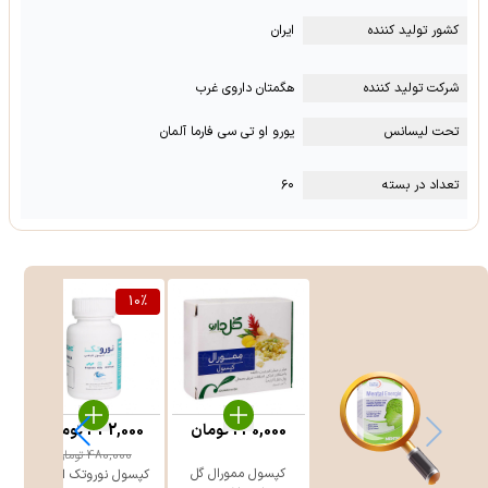
کشور تولید کننده
ایران
شرکت تولید کننده
هگمتان داروی غرب
تحت لیسانس
یورو او تی سی فارما آلمان
تعداد در بسته
۶۰
10
%
240,000
تومان
432,000
تومان
5
480,000
تومان
کپسول ممورال گل
کپسول نوروتک اروند