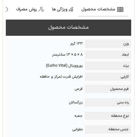
مشخصات محصول
ویژگی ها
روش مصرف
ه
مشخصات محصول
وزن
۱۳۳ گرم
ابعاد
۸ × ۵ × ۱۳ سانتیمتر
برند
یوروویتال (Eurho Vital)
کارایی
افزایش قدرت تمرکز و حافظه
فرم محصول
قرص
رده سنی
بزرگسالان
نوع محفظه
جعبه
جنس محفظه
مقوایی