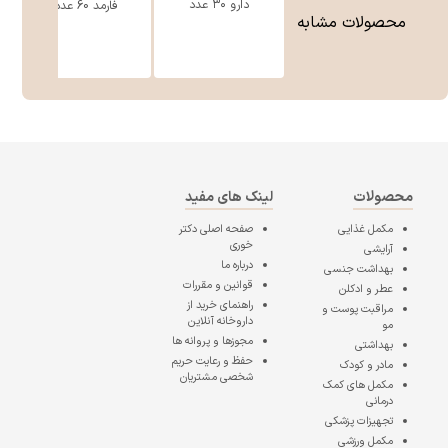
دارو ۳۰ عدد
فارمد 60 عدد
محصولات مشابه
محصولات
لینک های مفید
مکمل غذایی
صفحه اصلی
دکتر
خوری
آرایشی
درباره ما
بهداشت جنسی
قوانین و مقررات
عطر و ادکلن
راهنمای خرید از
مراقبت پوست و
داروخانه آنلاین
مو
مجوزها و پروانه ها
بهداشتی
حفظ و رعایت حریم
مادر و کودک
شخصی مشتریان
مکمل های کمک
درمانی
تجهیزات پزشکی
مکمل ورزشی