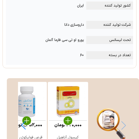
کشور تولید کننده
ایران
شرکت تولید کننده
داروسازی دانا
تحت لیسانس
یورو او تی سی فارما آلمان
تعداد در بسته
۶۰
%
420,000
تومان
1,452,000
تومان
0
کپسول آناهیل
قرص فولیکوژن اروند
ک