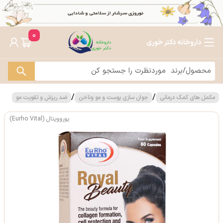
0
داروخانه دکتر خوری
/
/
مکمل های کمک درمانی
جوان سازی پوست و مو وناخن
ضد ریزش و تقویت مو
یوروویتال (Eurho Vital)