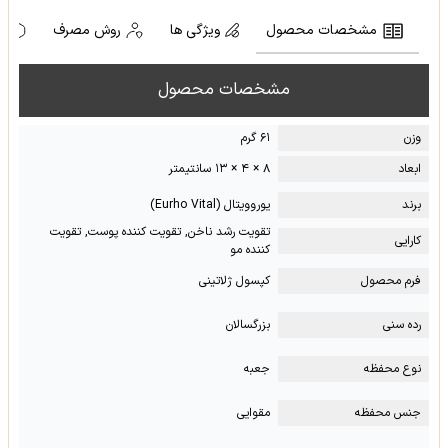
مشخصات محصول
ویژگی ها
روش مصرف
ه
مشخصات محصول
وزن
۶۱ گرم
ابعاد
۸ × ۴ × ۱۳ سانتیمتر
برند
یوروویتال (Eurho Vital)
تقویت رشد ناخن, تقویت کننده پوست, تقویت
کارایی
کننده مو
فرم محصول
کپسول ژلاتینی
رده سنی
بزرگسالان
نوع محفظه
جعبه
جنس محفظه
مقوایی