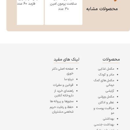
سلامت پرمون امین
فارمد 60 عددی
محصولات مشابه
۳۰ عدد
محصولات
لینک های مفید
مکمل غذایی
صفحه اصلی
دکتر
خوری
مادر و کودک
درباره ما
مکمل های کمک
درمانی
قوانین و مقررات
آرایشی
راهنمای خرید از
داروخانه آنلاین
مکمل ورزشی
مجوزها و پروانه ها
عطر و ادکلن
حفظ و رعایت حریم
مراقبت پوست و
شخصی مشتریان
مو
بهداشتی
بهداشت جنسی