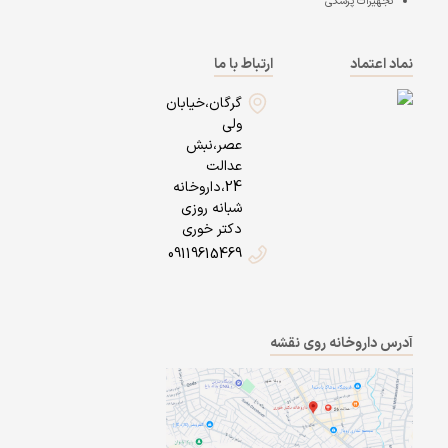
تجهیزات پزشکی
نماد اعتماد
ارتباط با ما
گرگان،خیابان
ولی
عصر،نبش
عدالت
24،داروخانه
شبانه روزی
دکتر خوری
09119615469
آدرس داروخانه روی نقشه