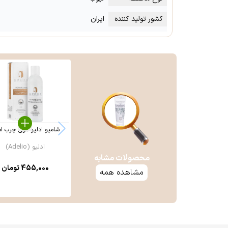
کشور تولید کننده
ایران
شامپو ادلیو موی چرب اد
ادلیو (Adelio)
محصولات مشابه
455,000
تومان
مشاهده همه