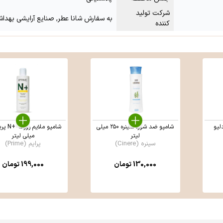
شرکت تولید
به سفارش شانا عطر, صنایع آرایشی بهداش
کننده
لیو
شامپو ضد شوره سینره ۲۵۰ میلی
لیتر
میلی لیتر
سینره (Cinere)
پرایم (Prime)
130,000
تومان
199,000
تومان