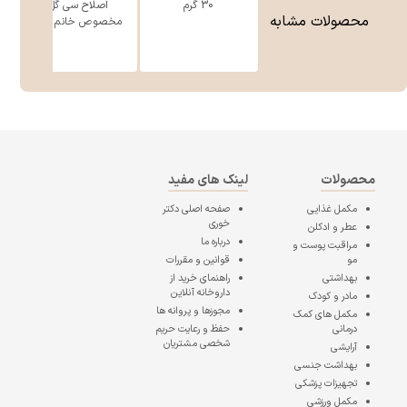
30 گرم
اصلاح سی گل
محصولات مشابه
مخصوص خانم ه ...
محصولات
لینک های مفید
مکمل غذایی
صفحه اصلی
دکتر
خوری
عطر و ادکلن
درباره ما
مراقبت پوست و
مو
قوانین و مقررات
بهداشتی
راهنمای خرید از
داروخانه آنلاین
مادر و کودک
مجوزها و پروانه ها
مکمل های کمک
درمانی
حفظ و رعایت حریم
شخصی مشتریان
آرایشی
بهداشت جنسی
تجهیزات پزشکی
مکمل ورزشی