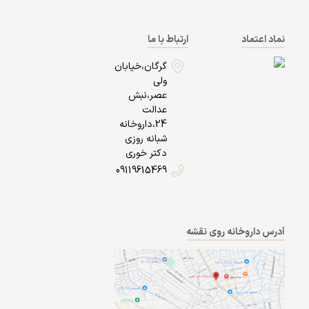
نماد اعتماد
ارتباط با ما
گرگان،خیابان
ولی
عصر،نبش
عدالت
24،داروخانه
شبانه روزی
دکتر خوری
09119615469
آدرس داروخانه روی نقشه