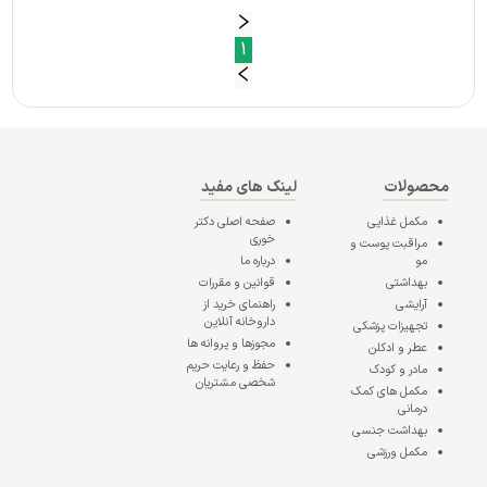
1
محصولات
لینک های مفید
مکمل غذایی
صفحه اصلی
دکتر
خوری
مراقبت پوست و
مو
درباره ما
بهداشتی
قوانین و مقررات
آرایشی
راهنمای خرید از
داروخانه آنلاین
تجهیزات پزشکی
مجوزها و پروانه ها
عطر و ادکلن
حفظ و رعایت حریم
مادر و کودک
شخصی مشتریان
مکمل های کمک
درمانی
بهداشت جنسی
مکمل ورزشی