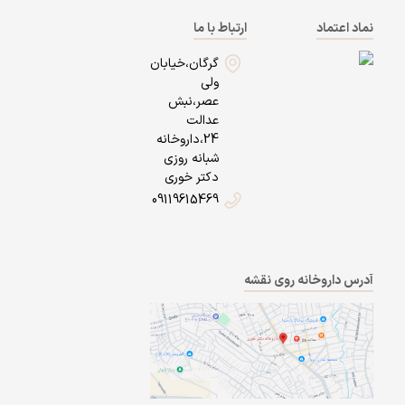
نماد اعتماد
ارتباط با ما
گرگان،خیابان
ولی
عصر،نبش
عدالت
24،داروخانه
شبانه روزی
دکتر خوری
09119615469
آدرس داروخانه روی نقشه