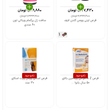
1,277,430
تومان
1,199,880
تومان
2,322,600
تومان
1,333,200
تومان
قرص اپتی وومن گلدن لایف
سافت ژل پرگمام ویتالی تون
60 عددی
1
ناموجود
ناموجود
قرص A Z مولتی ویتامین بالای
قرص اسکای وومن ویت اسکای
50 سال بانوا ...
30 عدد