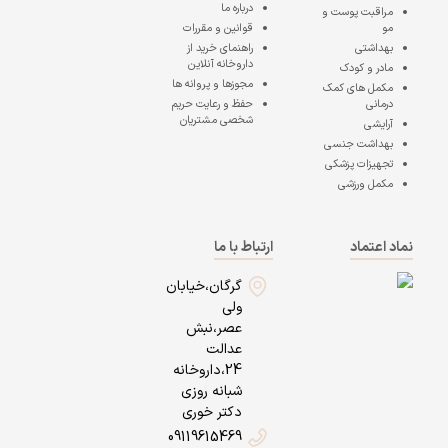
درباره ما
مراقبت پوست و
مو
قوانین و مقررات
بهداشتی
راهنمای خرید از
داروخانه آنلاین
مادر و کودک
مجوزها و پروانه ها
مکمل های کمک
درمانی
حفظ و رعایت حریم
شخصی مشتریان
آرایشی
بهداشت جنسی
تجهیزات پزشکی
مکمل ورزشی
نماد اعتماد
ارتباط با ما
گرگان،خیابان
ولی
عصر،نبش
عدالت
24،داروخانه
شبانه روزی
دکتر خوری
09119615469