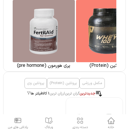
پروتئین (Protein)
پری هورمون (pre hormone)
مکمل ورزشی
پروتئین (Protein)
پروتئین وی
جدیدترین
گران ترین
ارزان ترین
1 کالا
فیلتر ها
خانه
دسته بندی
وبلاگ
پاداش های من