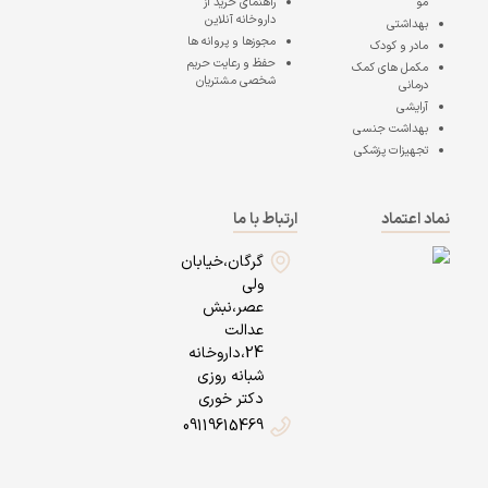
مو
راهنمای خرید از
داروخانه آنلاین
بهداشتی
مجوزها و پروانه ها
مادر و کودک
حفظ و رعایت حریم
مکمل های کمک
شخصی مشتریان
درمانی
آرایشی
بهداشت جنسی
تجهیزات پزشکی
نماد اعتماد
ارتباط با ما
گرگان،خیابان
ولی
عصر،نبش
عدالت
24،داروخانه
شبانه روزی
دکتر خوری
09119615469