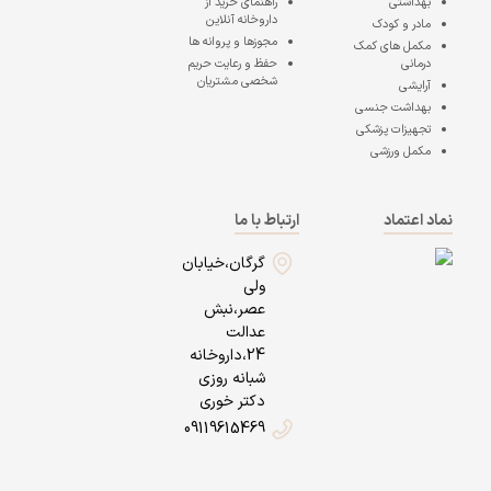
بهداشتی
راهنمای خرید از
داروخانه آنلاین
مادر و کودک
مجوزها و پروانه ها
مکمل های کمک
درمانی
حفظ و رعایت حریم
شخصی مشتریان
آرایشی
بهداشت جنسی
تجهیزات پزشکی
مکمل ورزشی
نماد اعتماد
ارتباط با ما
گرگان،خیابان
ولی
عصر،نبش
عدالت
24،داروخانه
شبانه روزی
دکتر خوری
09119615469