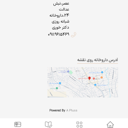
عصر،نبش
عدالت
24،داروخانه
شبانه روزی
دکتر خوری
09119615469
آدرس داروخانه روی نقشه
Powered By
A Pluss