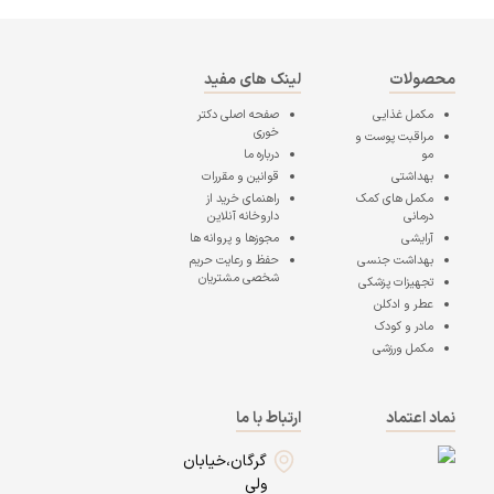
محصولات
لینک های مفید
مکمل غذایی
صفحه اصلی
دکتر
خوری
مراقبت پوست و
مو
درباره ما
بهداشتی
قوانین و مقررات
مکمل های کمک
راهنمای خرید از
درمانی
داروخانه آنلاین
آرایشی
مجوزها و پروانه ها
بهداشت جنسی
حفظ و رعایت حریم
شخصی مشتریان
تجهیزات پزشکی
عطر و ادکلن
مادر و کودک
مکمل ورزشی
نماد اعتماد
ارتباط با ما
گرگان،خیابان
ولی