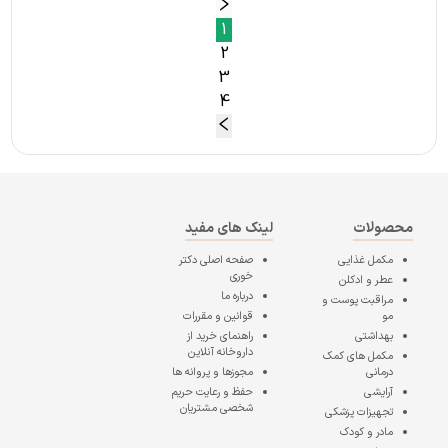
1
2
3
4
محصولات
لینک های مفید
مکمل غذایی
صفحه اصلی
دکتر
خوری
عطر و ادکلن
درباره ما
مراقبت پوست و
مو
قوانین و مقررات
بهداشتی
راهنمای خرید از
داروخانه آنلاین
مکمل های کمک
درمانی
مجوزها و پروانه ها
آرایشی
حفظ و رعایت حریم
شخصی مشتریان
تجهیزات پزشکی
مادر و کودک