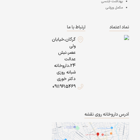
بهداشت جنسی
مکمل ورزشی
نماد اعتماد
ارتباط با ما
گرگان،خیابان
ولی
عصر،نبش
عدالت
24،داروخانه
شبانه روزی
دکتر خوری
09119615469
آدرس داروخانه روی نقشه