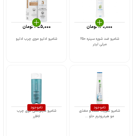
130,000
تومان
455,000
تومان
شامپو ضد شوره سینره ۲۵۰
شامپو ادلیو موی چرب ادلیو
میلی لیتر
ناموجود
ناموجود
شامپو تقویت کننده و مغذی
شامپو ماینوکسی موی چرب
مو هیدرودرم حاو ...
لافارر