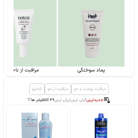
پماد سوختگی
مراقبت از ناخن
مراقبت پوست و مو
مراقبت از مو
شامپو
جدیدترین
گران ترین
ارزان ترین
69 کالا
فیلتر ها