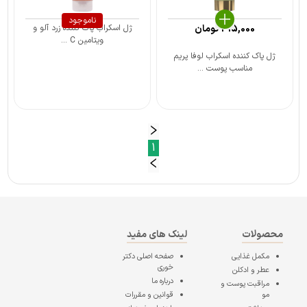
ناموجود
315,000
تومان
ژل اسکراب پاک کننده زرد آلو و
ویتامین C ...
ژل پاک کننده اسکراب لوفا پریم
مناسب پوست ...
1
محصولات
لینک های مفید
مکمل غذایی
صفحه اصلی
دکتر
خوری
عطر و ادکلن
درباره ما
مراقبت پوست و
مو
قوانین و مقررات