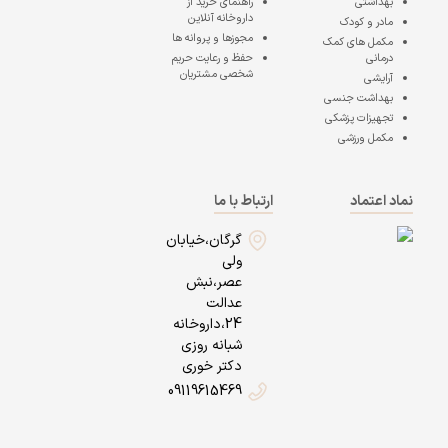
بهداشتی
راهنمای خرید از
داروخانه آنلاین
مادر و کودک
مجوزها و پروانه ها
مکمل های کمک
درمانی
حفظ و رعایت حریم
شخصی مشتریان
آرایشی
بهداشت جنسی
تجهیزات پزشکی
مکمل ورزشی
نماد اعتماد
ارتباط با ما
گرگان،خیابان
ولی
عصر،نبش
عدالت
24،داروخانه
شبانه روزی
دکتر خوری
09119615469