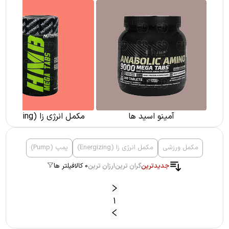
آمینو اسید ها
مکمل انرژی زا (Energizing)
مکمل ورزشی
مکمل انرژی زا (Energizing)
پمپ (Pump)
جدیدترین
گران ترین
ارزان ترین
0 کالا
فیلتر ها
1