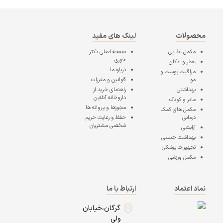
محصولات
لینک های مفید
مکمل غذایی
صفحه اصلی
دکتر
خوری
عطر و ادکلن
درباره ما
مراقبت پوست و
مو
قوانین و مقررات
بهداشتی
راهنمای خرید از
داروخانه آنلاین
مادر و کودک
مجوزها و پروانه ها
مکمل های کمک
درمانی
حفظ و رعایت حریم
شخصی مشتریان
آرایشی
بهداشت جنسی
تجهیزات پزشکی
مکمل ورزشی
نماد اعتماد
ارتباط با ما
گرگان،خیابان
ولی