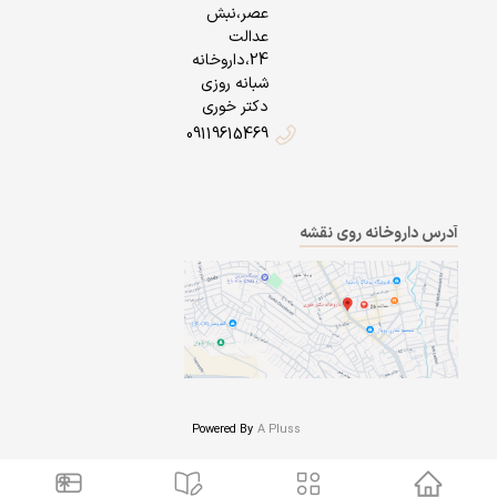
عصر،نبش
عدالت
24،داروخانه
شبانه روزی
دکتر خوری
09119615469
آدرس داروخانه روی نقشه
Powered By
A Pluss