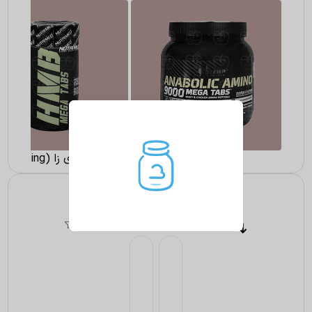
آمینو اسید ها
مکمل انرژی زا (Energizing)
مکمل ورزشی
شکلات و پروتئین بار
جدیدترین
گران ترین
ارزان ترین
0 کالا
فیلتر ها