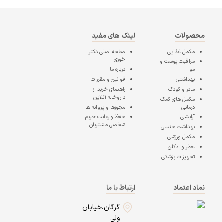
محصولات
لینک های مفید
مکمل غذایی
صفحه اصلی
دکتر
خوری
مراقبت پوست و
مو
درباره ما
بهداشتی
قوانین و مقررات
مادر و کودک
راهنمای خرید از
داروخانه آنلاین
مکمل های کمک
درمانی
مجوزها و پروانه ها
آرایشی
حفظ و رعایت حریم
شخصی مشتریان
بهداشت جنسی
مکمل ورزشی
عطر و ادکلن
تجهیزات پزشکی
نماد اعتماد
ارتباط با ما
گرگان،خیابان
ولی