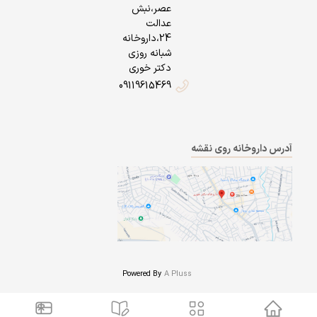
عصر،نبش
عدالت
24،داروخانه
شبانه روزی
دکتر خوری
09119615469
آدرس داروخانه روی نقشه
Powered By
A Pluss