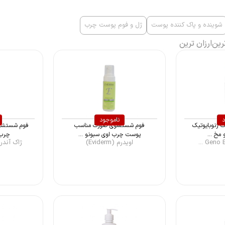
شوینده و پاک کننده پوست
ژل و فوم پوست چرب
رین
ارزان ترین
د
ناموجود
ژنوبایوتیک
فوم شستشوی صورت مناسب
فوم شستشو
مخ ...
پوست چرب اوی سبونو ...
چرب 
اویدرم (Eviderm)
ژاک آندرل (qes An