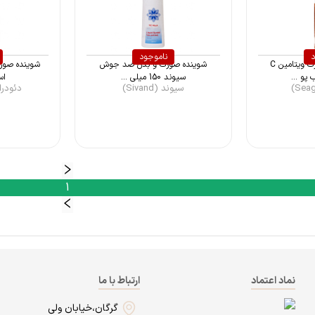
د
ناموجود
فوم شستشوی صورت ویتامین C
شوینده صورت و بدن ضد جوش
شوینده صورت
پو ...
سیوند 150 میلی ...
اس
سیوند (Sivand)
دئودراگ (ug
1
نماد اعتماد
ارتباط با ما
گرگان،خیابان ولی