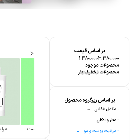
بر اساس قیمت
1,480,000
3,380,000
محصولات موجود
محصولات تخفیف دار
قیمت (ریال)
اقبت پوست صورت
بر اساس زیرگروه محصول
-
مکمل غذایی
-
-
عطر و ادکلن
ویتامین ها
شوینده و پاک کننده پوست
مراق
-
-
-
ویتامین A
قرص جوشان
مراقبت پوست و مو