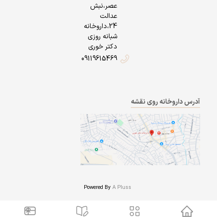
عصر،نبش
عدالت
24،داروخانه
شبانه روزی
دکتر خوری
09119615469
آدرس داروخانه روی نقشه
Powered By
A Pluss