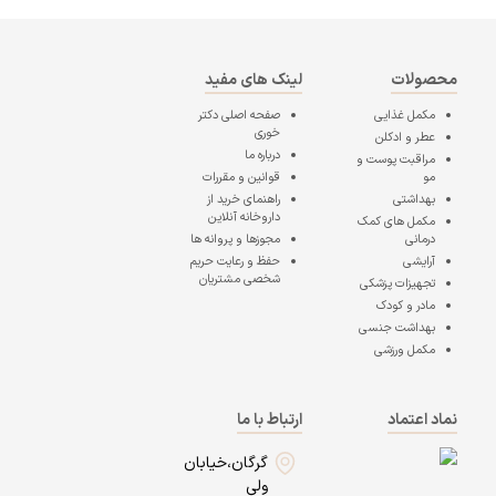
محصولات
لینک های مفید
مکمل غذایی
صفحه اصلی
دکتر
خوری
عطر و ادکلن
درباره ما
مراقبت پوست و
مو
قوانین و مقررات
بهداشتی
راهنمای خرید از
داروخانه آنلاین
مکمل های کمک
درمانی
مجوزها و پروانه ها
آرایشی
حفظ و رعایت حریم
شخصی مشتریان
تجهیزات پزشکی
مادر و کودک
بهداشت جنسی
مکمل ورزشی
نماد اعتماد
ارتباط با ما
گرگان،خیابان
ولی