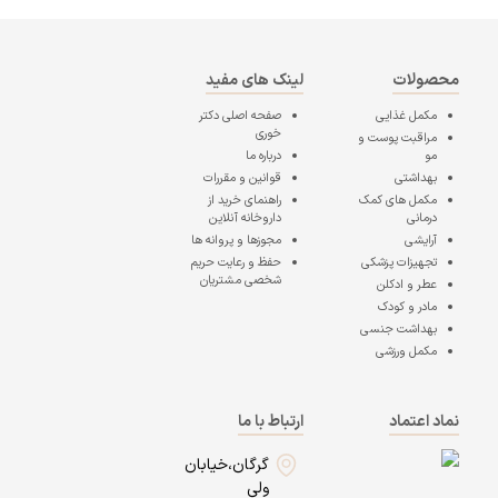
محصولات
لینک های مفید
مکمل غذایی
صفحه اصلی
دکتر
خوری
مراقبت پوست و
مو
درباره ما
بهداشتی
قوانین و مقررات
مکمل های کمک
راهنمای خرید از
درمانی
داروخانه آنلاین
آرایشی
مجوزها و پروانه ها
تجهیزات پزشکی
حفظ و رعایت حریم
شخصی مشتریان
عطر و ادکلن
مادر و کودک
بهداشت جنسی
مکمل ورزشی
نماد اعتماد
ارتباط با ما
گرگان،خیابان
ولی