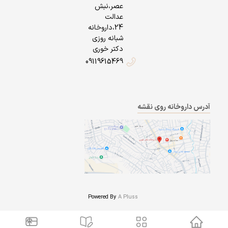
عصر،نبش
عدالت
24،داروخانه
شبانه روزی
دکتر خوری
09119615469
آدرس داروخانه روی نقشه
Powered By
A Pluss