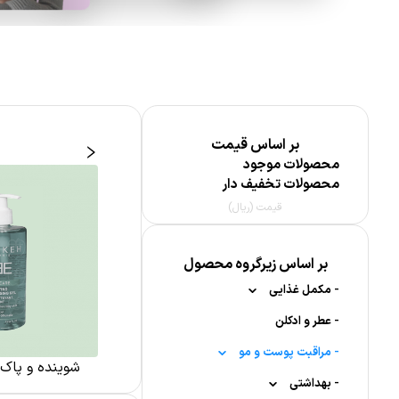
بر اساس قیمت
محصولات موجود
محصولات تخفیف دار
قیمت (ریال)
بر اساس زیرگروه محصول
-
مکمل غذایی
-
-
عطر و ادکلن
ویتامین ها
-
-
-
ویتامین A
قرص جوشان
مراقبت پوست و مو
 پوست بدن
مراقبت پوست صورت
شوینده و پاک
-
-
-
-
-
بهداشتی
مکمل کودکان
مولتی دیلی
مراقبت از ناخن
قرص جوشان زینک