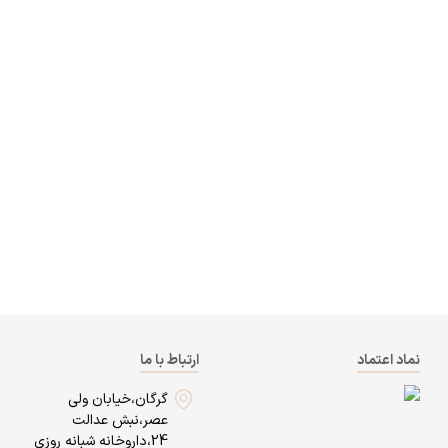
نماد اعتماد
ارتباط با ما
گرگان،خیابان ولی
عصر،نبش عدالت
24،داروخانه شبانه روزی