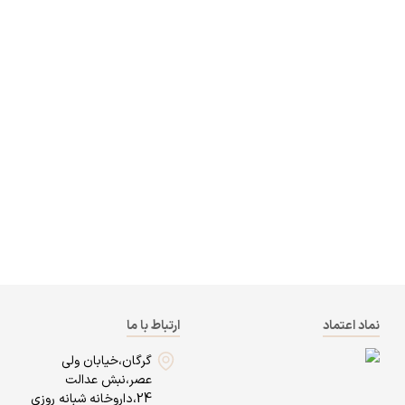
نماد اعتماد
ارتباط با ما
گرگان،خیابان ولی
عصر،نبش عدالت
24،داروخانه شبانه روزی