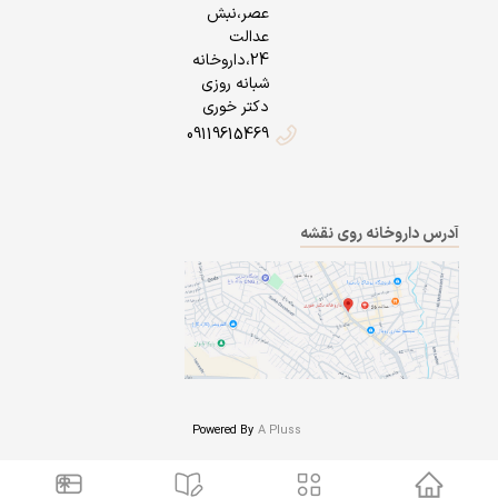
عصر،نبش
عدالت
24،داروخانه
شبانه روزی
دکتر خوری
09119615469
آدرس داروخانه روی نقشه
Powered By
A Pluss