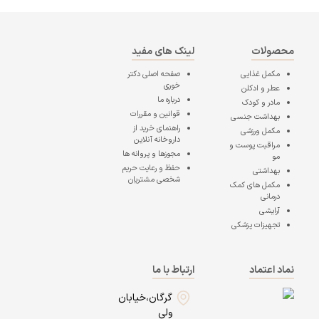
محصولات
لینک های مفید
مکمل غذایی
صفحه اصلی
دکتر
خوری
عطر و ادکلن
درباره ما
مادر و کودک
قوانین و مقررات
بهداشت جنسی
راهنمای خرید از
مکمل ورزشی
داروخانه آنلاین
مراقبت پوست و
مجوزها و پروانه ها
مو
حفظ و رعایت حریم
بهداشتی
شخصی مشتریان
مکمل های کمک
درمانی
آرایشی
تجهیزات پزشکی
نماد اعتماد
ارتباط با ما
گرگان،خیابان
ولی