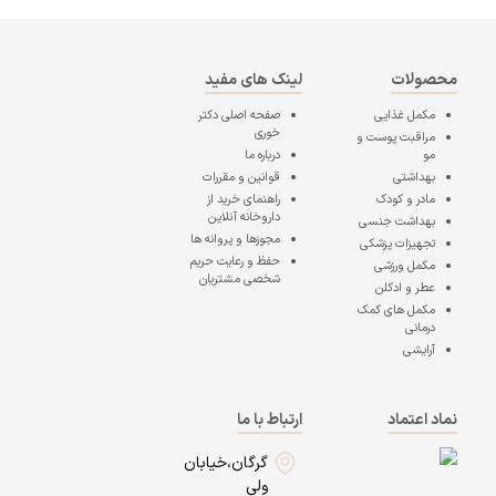
محصولات
لینک های مفید
مکمل غذایی
صفحه اصلی
دکتر
خوری
مراقبت پوست و
مو
درباره ما
بهداشتی
قوانین و مقررات
مادر و کودک
راهنمای خرید از
داروخانه آنلاین
بهداشت جنسی
مجوزها و پروانه ها
تجهیزات پزشکی
حفظ و رعایت حریم
مکمل ورزشی
شخصی مشتریان
عطر و ادکلن
مکمل های کمک
درمانی
آرایشی
نماد اعتماد
ارتباط با ما
گرگان،خیابان
ولی