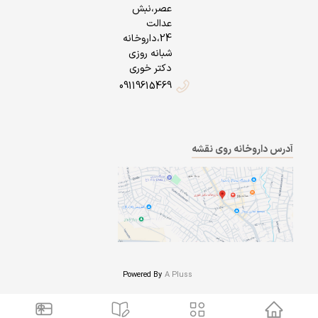
عصر،نبش
عدالت
24،داروخانه
شبانه روزی
دکتر خوری
09119615469
آدرس داروخانه روی نقشه
Powered By
A Pluss