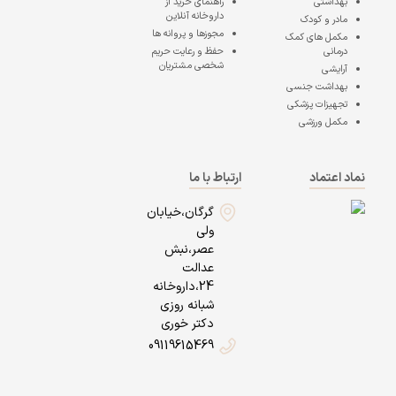
بهداشتی
راهنمای خرید از
داروخانه آنلاین
مادر و کودک
مجوزها و پروانه ها
مکمل های کمک
درمانی
حفظ و رعایت حریم
شخصی مشتریان
آرایشی
بهداشت جنسی
تجهیزات پزشکی
مکمل ورزشی
نماد اعتماد
ارتباط با ما
گرگان،خیابان
ولی
عصر،نبش
عدالت
24،داروخانه
شبانه روزی
دکتر خوری
09119615469