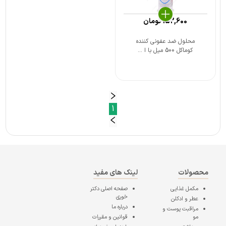
152,600
تومان
محلول ضد عفونی کننده
کوماکل 500 میل با ا ...
1
محصولات
لینک های مفید
مکمل غذایی
صفحه اصلی
دکتر
خوری
عطر و ادکلن
درباره ما
مراقبت پوست و
مو
قوانین و مقررات