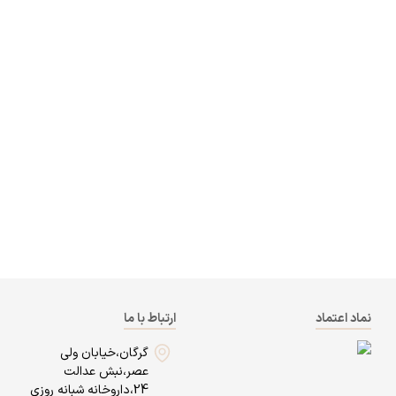
نماد اعتماد
ارتباط با ما
گرگان،خیابان ولی
عصر،نبش عدالت
24،داروخانه شبانه روزی