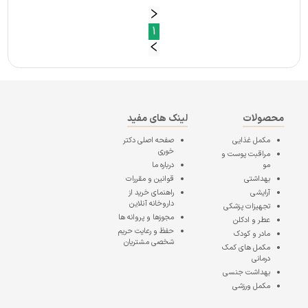
1
محصولات
لینک های مفید
مکمل غذایی
صفحه اصلی
دکتر
خوری
مراقبت پوست و
مو
درباره ما
بهداشتی
قوانین و مقررات
آرایشی
راهنمای خرید از
داروخانه آنلاین
تجهیزات پزشکی
مجوزها و پروانه ها
عطر و ادکلن
حفظ و رعایت حریم
مادر و کودک
شخصی مشتریان
مکمل های کمک
درمانی
بهداشت جنسی
مکمل ورزشی