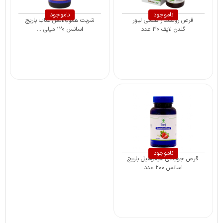
ناموجود
ناموجود
قرص روکشدار هلسی لیور
شربت هموبالانس عناب باریج
گلدن لایف 30 عدد
اسانس ۱۲۰ میلی ...
ناموجود
قرص جویدنی هپاتوهیل باریج
اسانس ۲۰۰ عدد