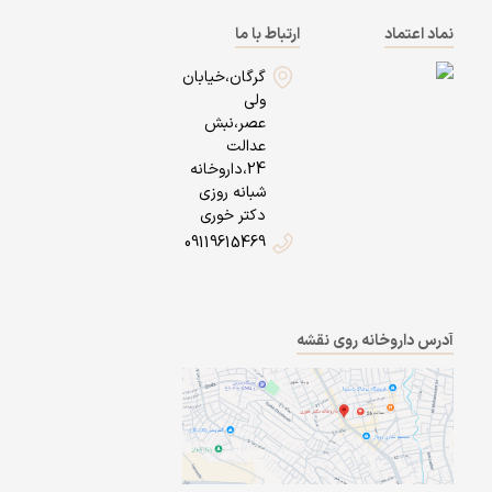
نماد اعتماد
ارتباط با ما
گرگان،خیابان
ولی
عصر،نبش
عدالت
24،داروخانه
شبانه روزی
دکتر خوری
09119615469
آدرس داروخانه روی نقشه