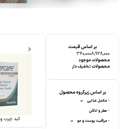
بر اساس قیمت
360,000
8,928,000
محصولات موجود
محصولات تخفیف دار
قیمت (ریال)
بر اساس زیرگروه محصول
-
مکمل غذایی
-
-
عطر و ادکلن
ویتامین ها
و آنفولانزا
کلیه و مجاری ادراری
کبد چرب و 
-
-
-
ویتامین A
قرص جوشان
مراقبت پوست و مو