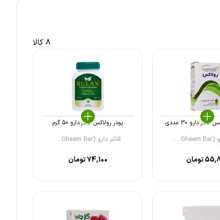
8 کالا
ئم دارو 30 عددی
پودر رولاکس قائم دارو 50 گرم
Gh ...
قائم دارو (Ghaem Dar ...
55,
تومان
74,100
تومان