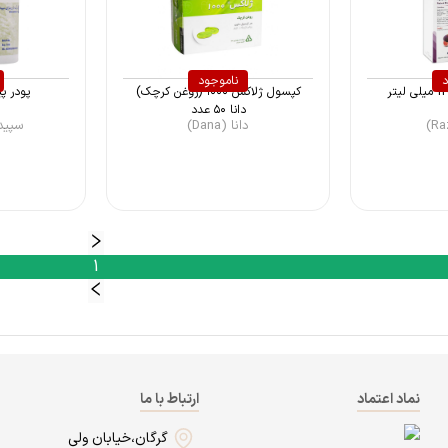
د
ناموجود
کپسول ژلاکس ۱۰۰۰ (روغن کرچک)
پودر پید
دانا ۵۰ عدد
دانا (Dana)
سپیداج (
1
نماد اعتماد
ارتباط با ما
گرگان،خیابان ولی