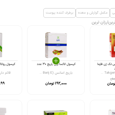
ی
مکمل گوارش و معده
برطرف کننده یبوست
رین
ارزان ترین
 تک ژن فارما
کپسول لاکسافول باریج 30 عدد
کپسول رولاکس قا
باریج اسانس (Barij E ...
قائم دارو (aem Dar
مان
192,000
تومان
899
ومان