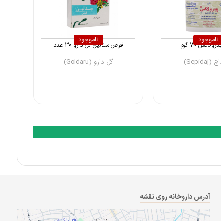
ناموجود
ناموجود
رولاکس 70 گرم
قرص سنالین گل دارو 30 عدد
Sepidaj)
گل دارو (Goldaru)
آدرس داروخانه روی نقشه