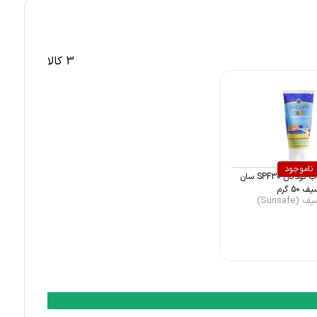
3 کالا
ناموجود
کرم ضد آفتاب کودکان SPF30 سان
ف 50 گرم
Sunsafe)