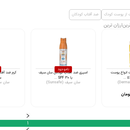
ت از پوست کودک
ضد آفتاب کودکان
رین
ارزان ترین
ناموجود
 انواع پوست
اسپری ضد آفتاب کودکان سان سیف
با SPF 30 ...
سی
سان سیف (Sunsafe)
سان سیف (
ومان
1