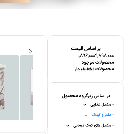
بر اساس قیمت
1,896,000
9,898,000
محصولات موجود
محصولات تخفیف دار
قیمت (ریال)
بر اساس زیرگروه محصول
-
مکمل غذایی
-
-
مادر و کودک
ویتامین ها
لوازم مادر
-
-
-
-
ویتامین A
قرص جوشان
مکمل های کمک درمانی
مراقبت از پوست کودک