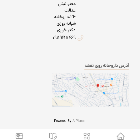
عصر،نبش
عدالت
24،داروخانه
شبانه روزی
دکتر خوری
09119615469
آدرس داروخانه روی نقشه
Powered By
A Pluss