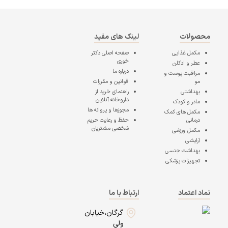
محصولات
لینک های مفید
مکمل غذایی
صفحه اصلی
دکتر
خوری
عطر و ادکلن
درباره ما
مراقبت پوست و
مو
قوانین و مقررات
بهداشتی
راهنمای خرید از
داروخانه آنلاین
مادر و کودک
مجوزها و پروانه ها
مکمل های کمک
درمانی
حفظ و رعایت حریم
شخصی مشتریان
مکمل ورزشی
آرایشی
بهداشت جنسی
تجهیزات پزشکی
نماد اعتماد
ارتباط با ما
گرگان،خیابان
ولی