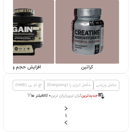
کراتین
افزایش حجم و وزن
مکمل ورزشی
مکمل انرژی زا (Energizing)
اچ ام بی (HMB)
جدیدترین
گران ترین
ارزان ترین
0 کالا
فیلتر ها
1