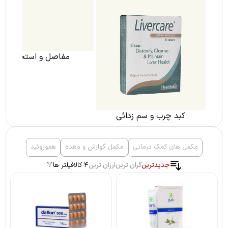
مفاصل و استخوان
کبد چرب و سم زدائی
مکمل های کمک درمانی
مکمل گوارش و معده
هموروئید
جدیدترین
گران ترین
ارزان ترین
4 کالا
فیلتر ها