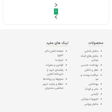
1
محصولات
لینک های مفید
مکمل غذایی
صفحه اصلی
دکتر
خوری
مکمل های کمک
درمانی
درباره ما
بهداشت جنسی
قوانین و مقررات
عطر و ادکلن
راهنمای خرید از
داروخانه آنلاین
مراقبت پوست و
مو
مجوزها و پروانه ها
بهداشتی
حفظ و رعایت حریم
شخصی مشتریان
مادر و کودک
آرایشی
تجهیزات پزشکی
مکمل ورزشی