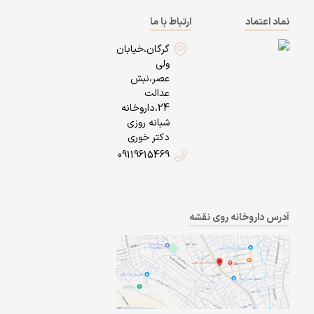
نماد اعتماد
ارتباط با ما
گرگان،خیابان
ولی
عصر،نبش
عدالت
24،داروخانه
شبانه روزی
دکتر خوری
09119615469
آدرس داروخانه روی نقشه