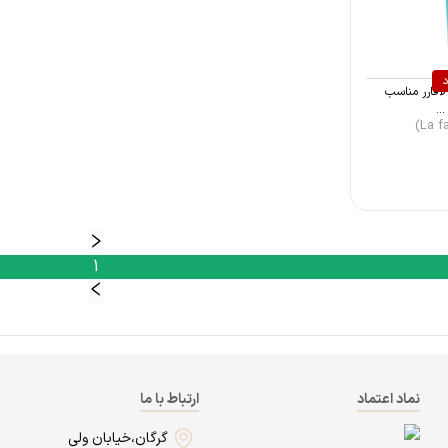
د
لافارر مناسب
..
1
نماد اعتماد
ارتباط با ما
گرگان،خیابان ولی