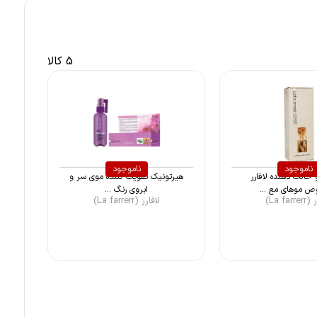
5 کالا
ناموجود
ناموجود
حالت دهنده لافارر
هیرتونیک تقویت کننده موی سر و
 موهای مع ...
ابروی رنگ ...
La far)
لافارر (La farrerr)