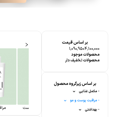
بر اساس قیمت
1,090,950
4,100,000
محصولات موجود
محصولات تخفیف دار
قیمت (ریال)
اقبت پوست صورت
بر اساس زیرگروه محصول
-
مکمل غذایی
-
-
ویتامین ها
مراقبت پوست و مو
شوینده و پاک کننده پوست
مراق
-
-
-
-
بهداشتی
ویتامین A
قرص جوشان
مراقبت از ناخن