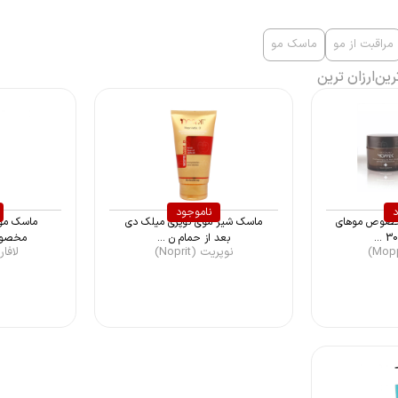
مراقبت از مو
ماسک مو
رین
ارزان ترین
د
ناموجود
خصوص موهای
ماسک شیر موی نوپری میلک دی
ماسک مو 
بعد از حمام ن ...
مخصوص
نوپریت (Noprit)
لافارر (rerr