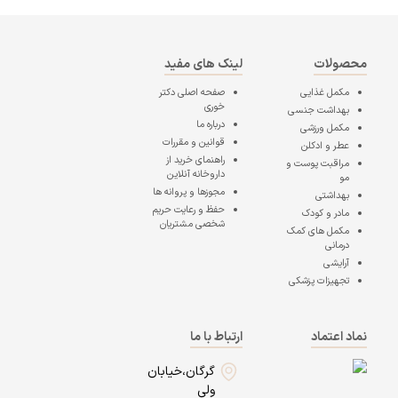
محصولات
لینک های مفید
مکمل غذایی
صفحه اصلی
دکتر
خوری
بهداشت جنسی
درباره ما
مکمل ورزشی
قوانین و مقررات
عطر و ادکلن
راهنمای خرید از
مراقبت پوست و
داروخانه آنلاین
مو
مجوزها و پروانه ها
بهداشتی
حفظ و رعایت حریم
مادر و کودک
شخصی مشتریان
مکمل های کمک
درمانی
آرایشی
تجهیزات پزشکی
نماد اعتماد
ارتباط با ما
گرگان،خیابان
ولی