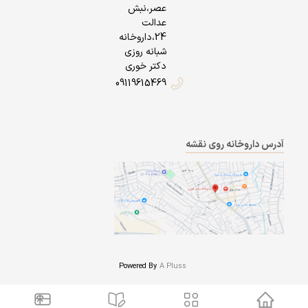
عصر،نبش
عدالت
24،داروخانه
شبانه روزی
دکتر خوری
09119615469
آدرس داروخانه روی نقشه
Powered By
A Pluss