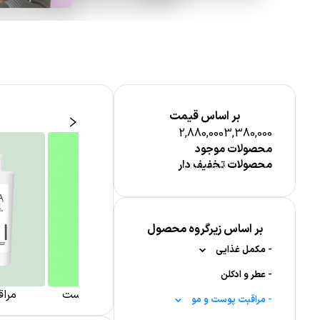
بر اساس قیمت
2,880,000
3,380,000
محصولات موجود
محصولات تخفیف دار
قیمت (ریال)
اقبت پوست صورت
بر اساس زیرگروه محصول
-
مکمل غذایی
-
-
عطر و ادکلن
ویتامین ها
شوینده و پاک کننده پوست
مراق
-
-
-
ویتامین A
قرص جوشان
مراقبت پوست و مو