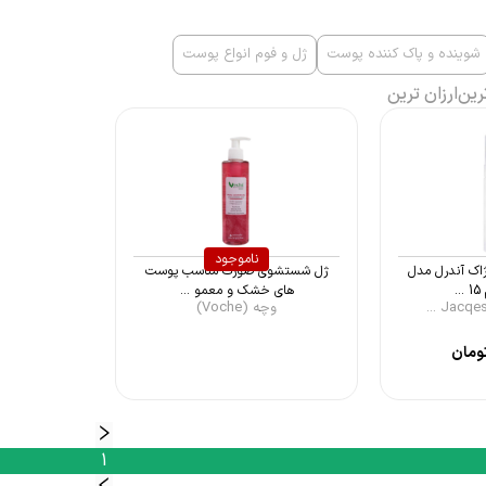
شوینده و پاک کننده پوست
ژل و فوم انواع پوست
رین
ارزان ترین
ناموجود
ک آندرل مدل
ژل شستشوی صورت مناسب پوست
های خشک و معمو ...
وچه (Voche)
ومان
1