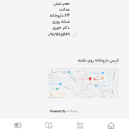
عصر،نبش
عدالت
24،داروخانه
شبانه روزی
دکتر خوری
09119615469
آدرس داروخانه روی نقشه
Powered By
A Pluss