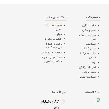
محصولات
لینک های مفید
مکمل غذایی
صفحه اصلی
دکتر
خوری
عطر و ادکلن
درباره ما
مراقبت پوست و
مو
قوانین و مقررات
بهداشتی
راهنمای خرید از
داروخانه آنلاین
مادر و کودک
مجوزها و پروانه ها
مکمل های کمک
درمانی
حفظ و رعایت حریم
شخصی مشتریان
آرایشی
تجهیزات پزشکی
مکمل ورزشی
بهداشت جنسی
نماد اعتماد
ارتباط با ما
گرگان،خیابان
ولی