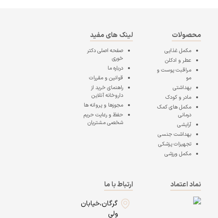
محصولات
لینک های مفید
مکمل غذایی
صفحه اصلی
دکتر
خوری
عطر و ادکلن
درباره ما
مراقبت پوست و
مو
قوانین و مقررات
بهداشتی
راهنمای خرید از
داروخانه آنلاین
مادر و کودک
مجوزها و پروانه ها
مکمل های کمک
درمانی
حفظ و رعایت حریم
شخصی مشتریان
آرایشی
بهداشت جنسی
تجهیزات پزشکی
مکمل ورزشی
نماد اعتماد
ارتباط با ما
گرگان،خیابان
ولی