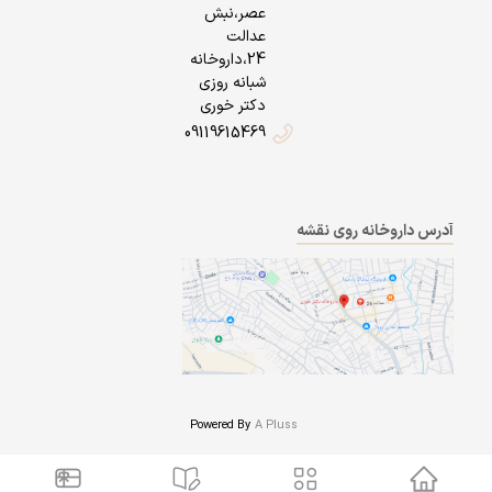
عصر،نبش
عدالت
24،داروخانه
شبانه روزی
دکتر خوری
09119615469
آدرس داروخانه روی نقشه
Powered By
A Pluss