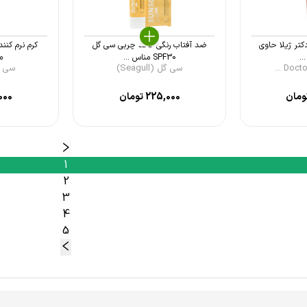
کتر ژیلا حاوی
ضد آفتاب رنگی فاقد چربی سی گل
کرم نرم کنن
..
SPF30 مناس ...
م
سی گل (Seagull)
سی گل (l
ومان
225,000
تومان
000
1
2
3
4
5