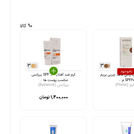
90 کالا
3
3
ناموجود
 رنگی فاقد چربی پریم
کرم ضد آفتاب SPF 50 بیزانس
SPF6 م ...
مناسب پوست ها ...
م (Prime)
بیزانس (Byzance)
1,400,000
تومان