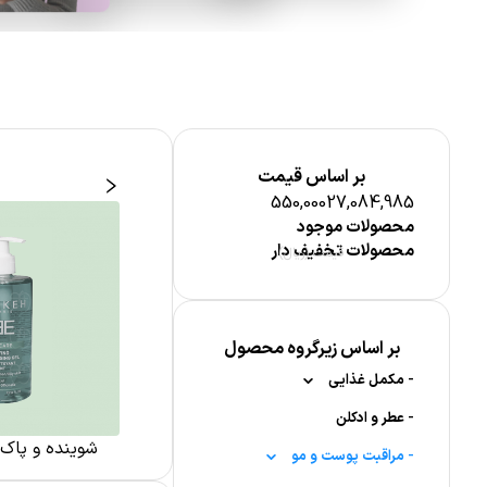
بر اساس قیمت
550,000
27,084,985
محصولات موجود
محصولات تخفیف دار
قیمت (ریال)
 پوست بدن
مراقبت پوست صورت
بر اساس زیرگروه محصول
-
مکمل غذایی
-
-
عطر و ادکلن
ویتامین ها
شوینده و پاک
-
-
-
ویتامین A
قرص جوشان
مراقبت پوست و مو