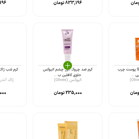
مان
833,196
تومان
196
کرم ضد آفتاب SPF60 پوست چرب
کرم ضد چروک دور چشم الیوکس
 ...
حاوی کافئین ب ...
الیوکس (Olivex)
ژاک آندرل (qes An
مان
235,000
تومان
000