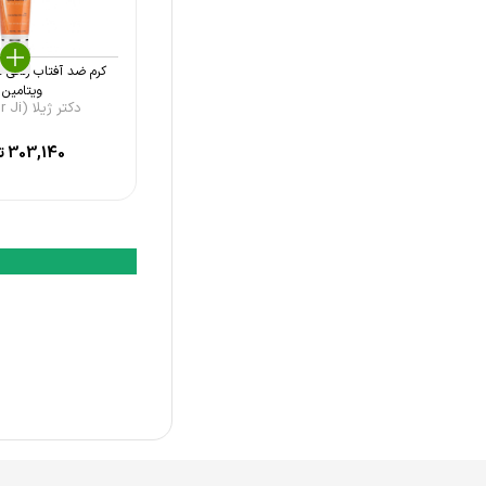
مای فارما (My Pharma)
ژنوبایوتیک (Geno Biotic)
کرم ضد آفتاب رنگی د
تولید دارو (Toliddaru)
ویتامین .
دکتر ژیلا (Doctor Ji ...
ریچموند (Richmond)
303,140
ت
میلیتو (Milito)
درمالیفت (Dermalift)
پرایم (Prime)
دلانو (Delano)
اسکین وان (Skin One)
ساین اسکین (Syn Skin)
دکتر ژیلا (Doctor Jila)
اریکه (Erikeh)