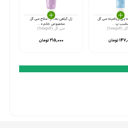
ده پلی ویتامینه سی گل
ژل گیاهی بعد از اصلاح سی گل
ناسب پ ...
مخصوص خانم ه ...
Seagul)
سی گل (Seagull)
147,
تومان
215,000
تومان