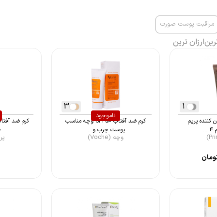
مراقبت پوست صورت
رین
ارزان ترین
3
1
ناموجود
 کننده پریم
کرم ضد آفتاب SPF50 وچه مناسب
کرم ضد آفتاب
پوست چرب و ...
0
وچه (Voche)
پرای
ومان