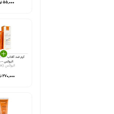
55,000
تو
استرات فارما (Stratpharma)
بایومارین (Bio Marine)
مدیلن (Medilann)
رژودرم (Rejuderm)
هیدرودرم (Hydroderm)
پلزنت (Pleasant)
توتال درم (Total Derm)
الیوکس – بی
الیوکس (Olivex)
درمال فوکوس (Dermal Focus)
270,000
تو
اوردینری (Ordinary)
ژاک آندرل (Jacqes Andhrel)
سینره (Cinere)
سیوند (Sivand)