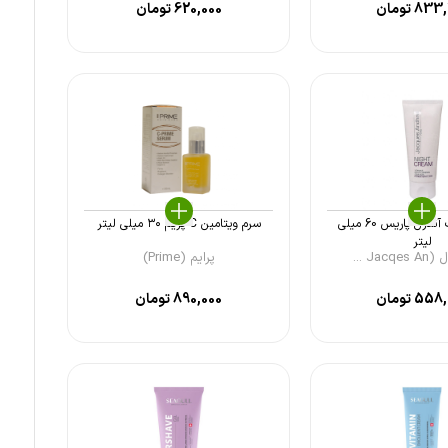
833,
تومان
620,000
تومان
کرم شب ژاک آندرل پاریس 60 میلی
سرم ویتامین C پریم ۳۰ میلی لیتر
لیتر
Jac ...
پرایم (Prime)
558,
تومان
890,000
تومان