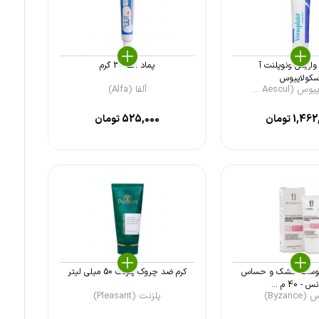
واریس ونوپلنت آ
پماد آلفا 30 گرم
سکولاپیوس
(Aescul ...
آلفا (Alfa)
1,462
تومان
525,000
تومان
ن پوست خشک و حساس
کرم ضد چروک پلزنت 50 میلی لیتر
 - 40 م ...
Byzanc)
پلزنت (Pleasant)