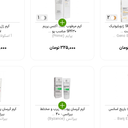
1
2
کرم ضد آفتاب SPF50 ژنوبایوتیک
کرم مرطوب کننده آکنس پریم
کرم ژل 
 ...
SPF30 مناسب پو ...
ا
پرایم (Prime)
آ اسکولاپیوس 
ومان
325,000
تومان
,000
 باریج اسانس
کرم آبرسان پوست چرب و مختلط
کرم آبرسا
بیزانس - 40 ...
بیزانس
بیزانس (Byzance)
بیزانس (e