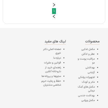
1
محصولات
لینک های مفید
مکمل غذایی
صفحه اصلی
دکتر
خوری
عطر و ادکلن
درباره ما
مراقبت پوست و
مو
قوانین و مقررات
بهداشتی
راهنمای خرید از
داروخانه آنلاین
آرایشی
مجوزها و پروانه ها
تجهیزات پزشکی
حفظ و رعایت حریم
مادر و کودک
شخصی مشتریان
مکمل های کمک
درمانی
بهداشت جنسی
مکمل ورزشی