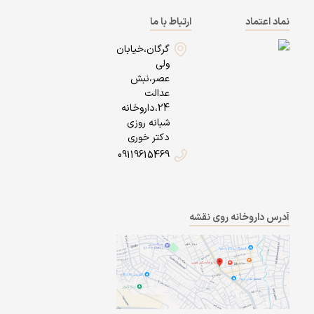
نماد اعتماد
ارتباط با ما
گرگان،خیابان
ولی
عصر،نبش
عدالت
24،داروخانه
شبانه روزی
دکتر خوری
09119615469
آدرس داروخانه روی نقشه