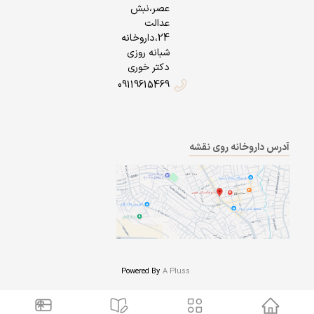
عصر،نبش
عدالت
24،داروخانه
شبانه روزی
دکتر خوری
09119615469
آدرس داروخانه روی نقشه
Powered By
A Pluss