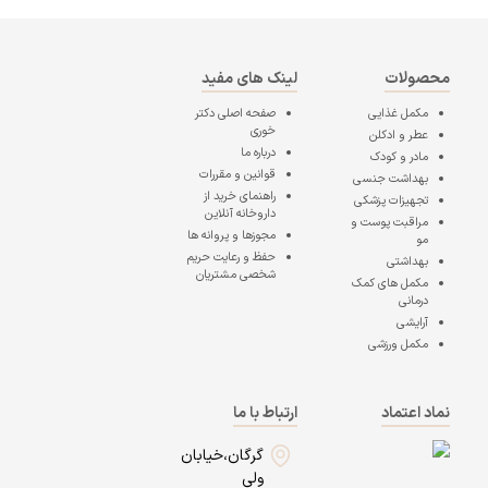
محصولات
لینک های مفید
مکمل غذایی
صفحه اصلی
دکتر
خوری
عطر و ادکلن
درباره ما
مادر و کودک
قوانین و مقررات
بهداشت جنسی
راهنمای خرید از
تجهیزات پزشکی
داروخانه آنلاین
مراقبت پوست و
مجوزها و پروانه ها
مو
حفظ و رعایت حریم
بهداشتی
شخصی مشتریان
مکمل های کمک
درمانی
آرایشی
مکمل ورزشی
نماد اعتماد
ارتباط با ما
گرگان،خیابان
ولی