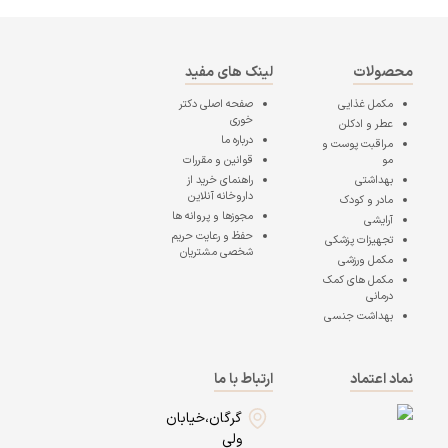
محصولات
لینک های مفید
مکمل غذایی
صفحه اصلی
دکتر
خوری
عطر و ادکلن
درباره ما
مراقبت پوست و
مو
قوانین و مقررات
بهداشتی
راهنمای خرید از
داروخانه آنلاین
مادر و کودک
مجوزها و پروانه ها
آرایشی
حفظ و رعایت حریم
تجهیزات پزشکی
شخصی مشتریان
مکمل ورزشی
مکمل های کمک
درمانی
بهداشت جنسی
نماد اعتماد
ارتباط با ما
گرگان،خیابان
ولی