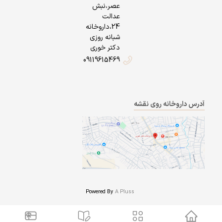
عصر،نبش
عدالت
24،داروخانه
شبانه روزی
دکتر خوری
09119615469
آدرس داروخانه روی نقشه
Powered By
A Pluss