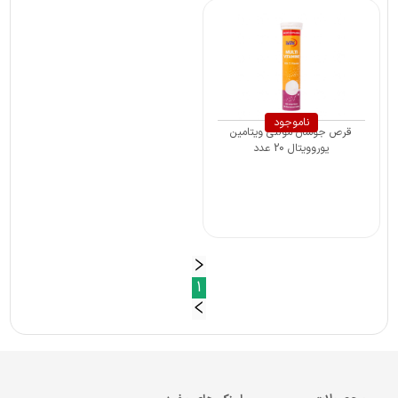
ناموجود
قرص جوشان مولتی ویتامین
یوروویتال 20 عدد
1