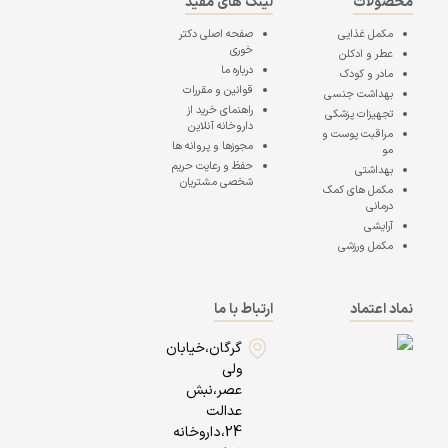
محصولات
لینک های مفید
مکمل غذایی
صفحه اصلی
دکتر
خوری
عطر و ادکلن
درباره ما
مادر و کودک
قوانین و مقررات
بهداشت جنسی
راهنمای خرید از
تجهیزات پزشکی
داروخانه آنلاین
مراقبت پوست و
مجوزها و پروانه ها
مو
حفظ و رعایت حریم
بهداشتی
شخصی مشتریان
مکمل های کمک
درمانی
آرایشی
مکمل ورزشی
نماد اعتماد
ارتباط با ما
گرگان،خیابان
ولی
عصر،نبش
عدالت
24،داروخانه